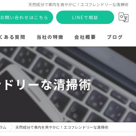
天然成分で車内を爽やかに！エコフレンドリーな清掃術
お問い合わせはこちら
LINEで相談
くある質問
当社の特徴
会社概要
ブログ
出張
コラム
安い
ンドリーな清掃術
軽自動車
社用車
汚れ
ラム
天然成分で車内を爽やかに！エコフレンドリーな清掃術