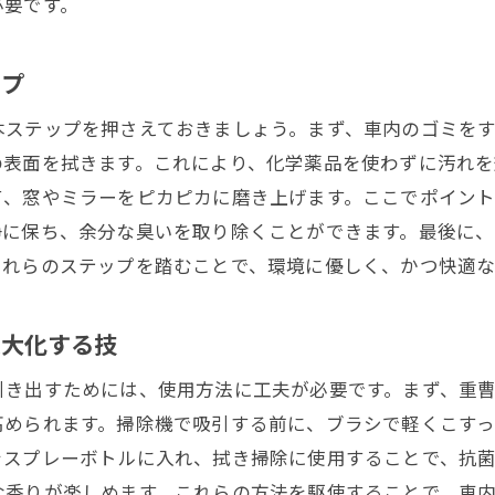
必要です。
天然成分で日常を彩るエコフレンドリーライフ
車内清掃における重曹の消臭効果とその活用法
ップ
重曹がもたらす消臭効果のメカニズム
車内の匂いを一掃する重曹の使い方
本ステップを押さえておきましょう。まず、車内のゴミをす
の表面を拭きます。これにより、化学薬品を使わずに汚れを
重曹と他の天然成分の組み合わせで効果最大化
て、窓やミラーをピカピカに磨き上げます。ここでポイン
消臭に効く重曹の保存と使用法
浄に保ち、余分な臭いを取り除くことができます。最後に、
重曹を使ったエコフレンドリーな車内消臭術
これらのステップを踏むことで、環境に優しく、かつ快適な
重曹を活用した持続可能な消臭対策
持続可能な車内清掃のための酢の抗菌作用を最大限に活か
最大化する技
酢の抗菌効果を引き出す秘訣
引き出すためには、使用方法に工夫が必要です。まず、重
車内を清潔に保つ酢の効果的な使用方法
高められます。掃除機で吸引する前に、ブラシで軽くこす
酢を用いた車内のバクテリア対策
をスプレーボトルに入れ、拭き掃除に使用することで、抗
酢による安全で効果的な車内抗菌法
な香りが楽しめます。これらの方法を駆使することで、車