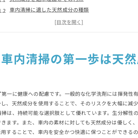
車内清掃に適した天然成分の種類
天然成分で車内清掃を始めるための準備
エコフレンドリーな清掃の基本ステップ
天然成分を使った車内清掃の効果を最大化する技
安全で効果的な天然成分の取り扱い方法
な車内清掃の第一歩は天然
重曹と酢を使った車内清掃で環境にも健康にも優しい空間
重曹と酢の基本的な特徴と使い方
重曹を使った車内清掃の具体例
ず第一に健康への配慮です。一般的な化学洗剤には揮発性
酢を使った車内の抗菌と消臭術
かし、天然成分を使用することで、そのリスクを大幅に減
重曹と酢を組み合わせた効果的な清掃法
清掃は、持続可能な選択肢として優れています。生分解性
環境に優しい重曹と酢の選び方
できます。また、車内の素材に対しても天然成分は優しく
家庭でも簡単にできる重曹と酢の活用法
活用することで、車内を安全かつ快適に保つことができるの