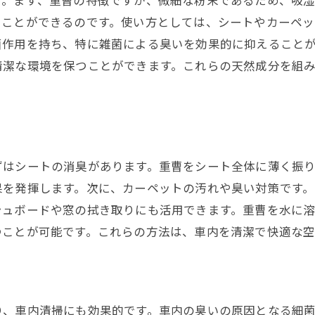
す。まず、重曹の特徴ですが、微細な粉末であるため、吸
サステナブルな生活を実現する清掃テクニック
ることができるのです。使い方としては、シートやカーペ
車内清掃で楽しむエコライフスタイル
菌作用を持ち、特に雑菌による臭いを効果的に抑えること
清潔な環境を保つことができます。これらの天然成分を組
自然を意識した車内清掃で健康維持
はシートの消臭があります。重曹をシート全体に薄く振り
果を発揮します。次に、カーペットの汚れや臭い対策です
シュボードや窓の拭き取りにも活用できます。重曹を水に
つことが可能です。これらの方法は、車内を清潔で快適な空
り、車内清掃にも効果的です。車内の臭いの原因となる細