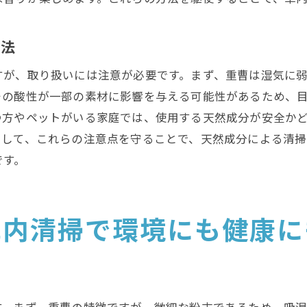
持続可能な清掃のための酢の利点
酢を用いた車内の抗菌清掃術
方法
環境に配慮した車内清掃で家族に優しい空間を提供
すが、取り扱いには注意が必要です。まず、重曹は湿気に
家族みんなが安心して過ごせる車内環境作り
その酸性が一部の素材に影響を与える可能性があるため、
エコフレンドリーな車内清掃がもたらす健康効果
つ方やペットがいる家庭では、使用する天然成分が安全か
環境にも優しい車内清掃のメリット
そして、これらの注意点を守ることで、天然成分による清掃
車内清掃で得られる家族の安心感
です。
天然成分を使った家族に優しい清掃法
持続可能な車内環境のためにできること
車内清掃で環境にも健康に
車内清掃を通じて自然環境を守りながら健康を維持する方
自然環境を守るためにできる車内清掃の工夫
健康を支えるエコフレンドリーな清掃習慣
車内清掃で環境保護に貢献する方法