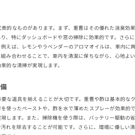
車内清掃をする際の天然成分選びで効果的な方法を紹介
効果的な天然成分の選び方ガイド
車内の汚れに応じた天然成分の使い分け
代表的なものがあります。まず、重曹はその優れた消臭効
季節ごとの天然成分清掃法
あり、特にダッシュボードや窓の掃除に効果的です。さら
天然成分で車内の空気を新鮮に保つ方法
。例えば、レモンやラベンダーのアロマオイルは、車内に
車内の素材に合わせた天然成分の選定
を組み合わせることで、車内を清潔に保ちながら、心地よ
天然成分を使った清掃のメリットとデメリット
効果的な清掃が実現します。
天然成分で実現する車内の爽やかさとエコフレンドリーな
天然成分で保つ車内の爽やかさの秘訣
準備
エコフレンドリーな生活のための小さなステップ
必要な道具を揃えることが大切です。重曹や酢は基本的な
天然成分を使った持続可能な清掃術
曹を使ったペーストや、酢を水で薄めたスプレーが効果的
車内の心地よさを引き出す天然成分の活用法
実現します。また、掃除機を使う際は、バッテリー駆動の
や汚れを除去することが可能です。さらに、環境に優しい
車内環境を快適にするためのエコな清掃ポイント