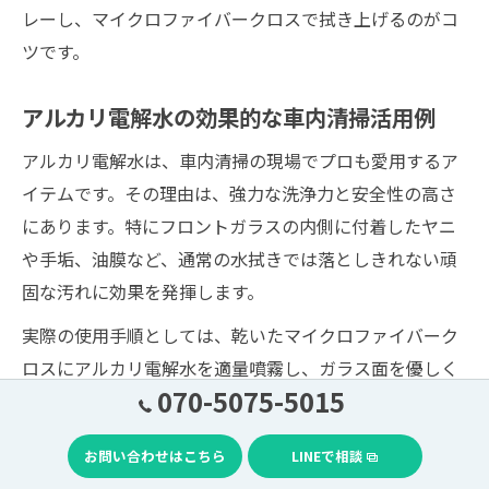
レーし、マイクロファイバークロスで拭き上げるのがコ
ツです。
アルカリ電解水の効果的な車内清掃活用例
アルカリ電解水は、車内清掃の現場でプロも愛用するア
イテムです。その理由は、強力な洗浄力と安全性の高さ
にあります。特にフロントガラスの内側に付着したヤニ
や手垢、油膜など、通常の水拭きでは落としきれない頑
固な汚れに効果を発揮します。
実際の使用手順としては、乾いたマイクロファイバーク
ロスにアルカリ電解水を適量噴霧し、ガラス面を優しく
070-5075-5015
拭き上げます。拭き残しや洗剤の垂れが気になる場合
は、仕上げに乾いたクロスで再度拭き取ると、ムラなく
お問い合わせはこちら
LINEで相談
クリアな仕上がりになります。小さなお子様やペットが