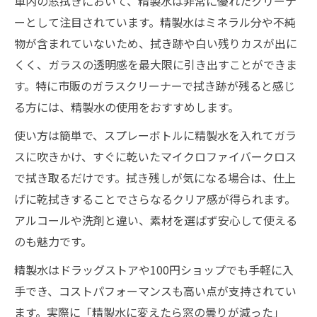
車内の窓拭きにおいて、精製水は非常に優れたクリーナ
ーとして注目されています。精製水はミネラル分や不純
物が含まれていないため、拭き跡や白い残りカスが出に
くく、ガラスの透明感を最大限に引き出すことができま
す。特に市販のガラスクリーナーで拭き跡が残ると感じ
る方には、精製水の使用をおすすめします。
使い方は簡単で、スプレーボトルに精製水を入れてガラ
スに吹きかけ、すぐに乾いたマイクロファイバークロス
で拭き取るだけです。拭き残しが気になる場合は、仕上
げに乾拭きすることでさらなるクリア感が得られます。
アルコールや洗剤と違い、素材を選ばず安心して使える
のも魅力です。
精製水はドラッグストアや100円ショップでも手軽に入
手でき、コストパフォーマンスも高い点が支持されてい
ます。実際に「精製水に変えたら窓の曇りが減った」