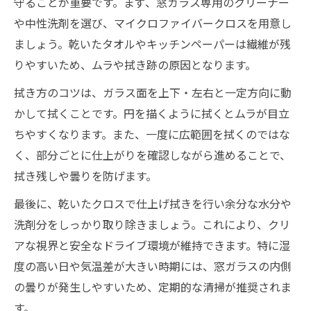
守ることが重要です。まず、窓ガラス専用のクリーナー
アルカリ電解水を使った車内清掃の実践法
や中性洗剤を選び、マイクロファイバークロスを用意し
フロントガラス内側をムラなく仕上げる方
ましょう。乾いたタオルやキッチンペーパーは繊維が残
法
りやすいため、ムラや拭き跡の原因となります。
ガラスクリーナーおすすめ活用術の紹介
拭き方のコツは、ガラス面を上下・左右と一定方向に動
ムラを残さないフロントガラス清掃のコツ
かして拭くことです。円を描くように拭くとムラが目立
車内清掃でムラを防ぐ拭き方のポイント解
ちやすくなります。また、一度に広範囲を拭くのではな
説
く、部分ごとに仕上がりを確認しながら進めることで、
フロントガラス内側綺麗にする拭き順の工
拭き残しや曇りを防げます。
夫
最後に、乾いたクロスで仕上げ拭きを行い余分な水分や
マイクロファイバークロスの使い分け方
洗剤分をしっかり取り除きましょう。これにより、クリ
車内窓拭きにおすすめの精製水活用術
アな視界と安全なドライブ環境が維持できます。特に湿
アルコール使用時の車内清掃注意点まとめ
度の高い日や気温差が大きい時期には、窓ガラスの内側
内窓の拭き跡ゼロを目指す実践テクニック
の曇りが発生しやすいため、定期的な清掃が推奨されま
車内清掃で拭き跡を残さない道具の選び方
す。