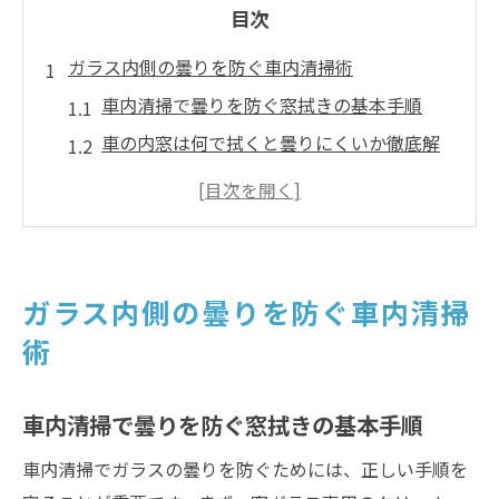
目次
ガラス内側の曇りを防ぐ車内清掃術
車内清掃で曇りを防ぐ窓拭きの基本手順
車の内窓は何で拭くと曇りにくいか徹底解
説
100均アイテムを活用した車内清掃の裏技
フロントガラス内側を綺麗に保つ車内清掃
法
ガラス内側の曇りを防ぐ車内清掃
アルコール使用時の拭き跡リスクと対策方
術
法
車内清掃で違いが出るガラス拭きの極意
車内清掃で曇りを防ぐ窓拭きの基本手順
車内清掃のプロが教えるガラス拭きのコツ
車内清掃でガラスの曇りを防ぐためには、正しい手順を
拭き跡ゼロを目指すタオル選びと使い方