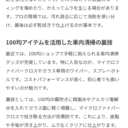
フロントガラス内側の汚れ別おすすめ洗浄
ィングを傷めたり、かえってムラを生じる場合がありま
液
す。プロの現場では、汚れ具合に応じて洗剤を使い分
車内ガラス清掃で快適なクリア視界を守る
け、最後は必ず乾拭きで仕上げるのが基本です。
車内清掃でクリアな視界を維持する方法
ガラス拭き後の再汚れ防止テクニック解説
100均アイテムを活用した車内清掃の裏技
フロントガラス拭き跡ゼロの車内清掃習慣
最近では、100均ショップで手軽に揃えられる車内清掃
精製水やアルカリ電解水の継続活用術
グッズが充実しています。特に人気なのが、マイクロフ
ガラスクリーナーの選び方と車内清掃の流
ァイバークロスやガラス専用のワイパー、スプレーボト
れ
ルです。コストパフォーマンスが高く、初心者でも扱い
やすいのが魅力です。
裏技としては、100均の霧吹きに精製水やアルカリ電解
水を入れてガラス面に軽く噴霧し、マイクロファイバー
クロスで拭き取る方法が効果的です。これにより、皮脂
や手垢が浮き上がり、ムラなくクリアに仕上がります。