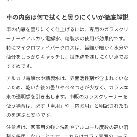
ガラスクリーナーとクロスの組み合わせ術
車の内窓は何で拭くと曇りにくいか徹底解説
アルカリ電解水活用でガラスの透明感アッ
プ
車の内窓を曇りにくく仕上げるには、専用のガラスクリ
車内窓の拭き跡を防ぐ縦横交互拭きの効果
ーナーやアルカリ電解水、精製水の使用が効果的です。
特にマイクロファイバークロスは、繊維が細かく水分や
精製水と100均グッズの車内清掃活用法
油分をしっかりキャッチし、拭き跡を残しにくい点でお
精製水とアルカリ電解水の賢い使い分け法
すすめです。
車内清掃で精製水とアルカリ電解水の違い
解説
アルカリ電解水や精製水は、界面活性剤が含まれていな
いため、乾いた後の曇りやベタつきが少なく、ガラス本
ガラス拭きに最適な洗剤と使い分けのポイ
来の透明感を引き出します。市販のガラスクリーナーを
ント
使う場合は、必ず「車用」や「内窓用」と明記されたも
アルカリ電解水の効果的な車内清掃活用例
のを選ぶと安心です。
精製水によるガラスクリーナー代用法を検
注意点は、家庭用の強い洗剤やアルコール度数の高い溶
証
剤を多用しないことです。これらはガラス表面のコーテ