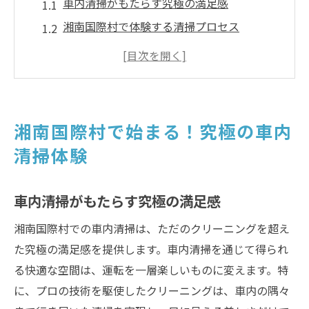
車内清掃がもたらす究極の満足感
湘南国際村で体験する清掃プロセス
プロの技術で変わる車内の美しさ
自然と調和する湘南国際村での清掃
清掃後の車内環境を楽しむ
湘南国際村の清掃が叶えるドライブの質
湘南国際村で始まる！究極の車内
神奈川県横須賀市湘南国際村で車内清掃を楽し
清掃体験
む理由
自然豊かな環境での車内清掃の魅力
車内清掃がもたらす究極の満足感
湘南国際村ならではの特別な清掃サービス
湘南国際村での車内清掃は、ただのクリーニングを超え
車内清掃で得られる新たな運転体験
た究極の満足感を提供します。車内清掃を通じて得られ
湘南国際村での清掃がもたらす安心感
る快適な空間は、運転を一層楽しいものに変えます。特
技術と自然が融合する清掃体験
に、プロの技術を駆使したクリーニングは、車内の隅々
清掃が湘南国際村でのドライブを変える理