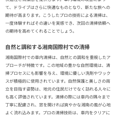
車内清掃で再現する新車のフレッシュさ
て、ドライブはさらに快適なものとなり、新たな旅への
香りから始まる車内清掃の魅力
期待が高まります。こうしたプロの技術による清掃は、
湘南国際村の清掃がもたらす新車体験
一度体験すればその違いを実感でき、次回の清掃依頼へ
忘れられない新車の香りを再現
の期待を高めてくれることでしょう。
湘南国際村での清掃が叶える香りの変化
車内清掃で蘇る新車の魅力
自然と調和する湘南国際村での清掃
車内清掃で湘南国際村の魅力を満喫
湘南国際村での車内清掃は、自然との調和を重視したア
湘南国際村の美しさを車内清掃で堪能
プローチが特徴です。この地域の豊かな自然環境は、清
清掃がもたらす湘南国際村での充実感
掃プロセスにも影響を与え、環境に優しい洗剤やワック
車内清掃で感じる湘南国際村の魅力
スが積極的に使用されています。自然保護と美しさの両
立を目指す姿勢は、地元の住民だけでなく訪れる人々に
湘南国際村の清掃がもたらす喜び
も高く評価されています。清掃の際には車内の隅々まで
清掃で楽しむ湘南国際村の自然
丁寧に配慮され、窓を開ければ爽やかな湘南の風が心地
湘南国際村の魅力が引き立つ車内清掃
よく流れ込みます。プロの清掃技術は、車内をクリアに
湘南国際村で心地よいドライブを実現する車内