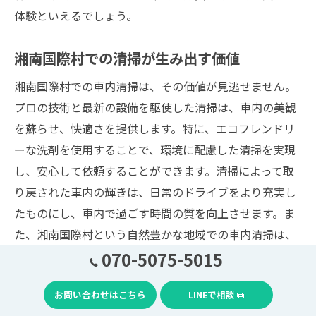
体験といえるでしょう。
湘南国際村での清掃が生み出す価値
湘南国際村での車内清掃は、その価値が見逃せません。
プロの技術と最新の設備を駆使した清掃は、車内の美観
を蘇らせ、快適さを提供します。特に、エコフレンドリ
ーな洗剤を使用することで、環境に配慮した清掃を実現
し、安心して依頼することができます。清掃によって取
り戻された車内の輝きは、日常のドライブをより充実し
たものにし、車内で過ごす時間の質を向上させます。ま
た、湘南国際村という自然豊かな地域での車内清掃は、
地域の美しさと調和し、環境に足跡を残さない方法で実
070-5075-5015
施されます。これらの要素が集まることで、湘南国際村
お問い合わせはこちら
LINEで相談
での車内清掃は単なるサービスを超え、カーライフを支