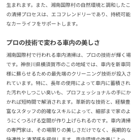
湘南国際村の清掃がもたらす車内の変化
生まれます。また、湘南国際村の自然環境と調和したこ
の清掃プロセスは、エコフレンドリーであり、持続可能
湘南国際村での清掃が叶える理想の車内環
なカーライフをサポートします。
境
選択する価値がある車内清掃の理由
プロの技術で変わる車内の美しさ
湘南国際村で車内がよみがえる！清掃の魅力
湘南国際村で行われる車内清掃は、プロの技術が輝く場
清掃がもたらす車内の新しい息吹
です。神奈川県横須賀市のこの地域では、車内を新車同
湘南国際村の清掃で蘇る車内の輝き
様に蘇らせるための最先端のクリーニング技術が投入さ
車内清掃がもたらす快適なドライブ空間
れています。特に、長年の使用によって車内に蓄積され
湘南国際村の清掃で車内の美しさを取り戻
た汚れやしつこい臭いも、プロフェッショナルの手にか
す
かれば短時間で解消されます。革新的な技術と、経験豊
清掃が変える車内の雰囲気
富なスタッフの的確なスキルによって、細部まで家のよ
湘南国際村での清掃が生み出す価値
うにくつろげる空間が作り上げられるのです。車内清掃
湘南国際村の車内清掃で新車の香りをもう一度
の専門家は、その場限りの美しさだけでなく、長期的な
快適性と清潔感を提供します。車内環境の改善によっ