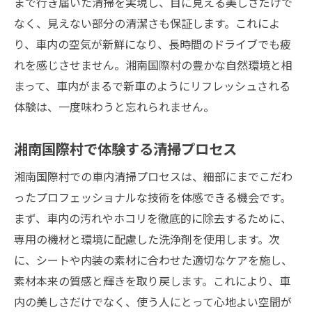
まで行き届いた清掃を実現し、目に見える美しさだけで
由
なく、見えない部分の清潔さも保証します。これによ
車内清掃の新境地！湘南国際村での特別な体験
り、車内の空気が新鮮になり、長時間のドライブでも疲
革新的な清掃技術の導入
れを感じさせません。湘南国際村の豊かな自然環境と相
まって、車内がまるで新車のようにリフレッシュされる
湘南国際村での新しい清掃スタンダード
体験は、一度味わうと忘れられません。
特別なメンテナンスで車内をリフレッシュ
清掃技術がもたらす車内の進化
湘南国際村で体験する清掃プロセス
湘南国際村で体験する未来の車内清掃
湘南国際村での車内清掃プロセスは、細部にまでこだわ
特別な体験がもたらす車内の魅力
ったプロフェッショナルな技術を体感できる機会です。
湘南国際村で車内清掃を選ぶ価値
まず、車内の汚れやホコリを徹底的に除去するために、
選ばれる理由：湘南国際村の清掃技術
専用の機材と環境に配慮した洗浄剤を使用します。次
湘南国際村で得られる安心の清掃サービス
に、シートや内装の素材に合わせた適切なケアを施し、
車内清掃が未来のドライビングに与える影
素材本来の質感と輝きを取り戻します。これにより、車
響
内の美しさだけでなく、使う人にとって心地よい空間が