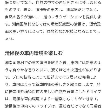
保つだけでなく、自然の中での運転をさらに楽しませる
清掃
ものです。また、清掃後の車内は、清潔感だけでなく、
車内清掃が変えるドライブの質
自然の香りが漂い、一層のリラクゼーションを提供しま
湘南国際村で得られる最高のドライブ体験
す。湘南国際村ならではの環境配慮型の清掃は、環境意
清掃がもたらす快適なドライブ環境
識の高い方々にとって、理想的な選択肢となることでし
ょう。
湘南国際村での清掃が実現する安全なドラ
イブ
清掃後の車内環境を楽しむ
心地よいドライブをサポートする清掃技術
湘南国際村での清掃が叶えるドライブの楽
湘南国際村での車内清掃を終えた後、車内には新車のよ
しさ
うな爽やかな香りと共に、驚くほどの快適性が広がりま
す。プロの技術によって細部まで行き届いた清掃によ
り、車内はまるで新車同様の美しさを取り戻します。特
に神奈川県横須賀市の美しい自然を背景にしたドライブ
は、清潔な車内環境でより一層楽しむことができます。
清掃後の車内でのドライブは、運転者だけでなく同乗者